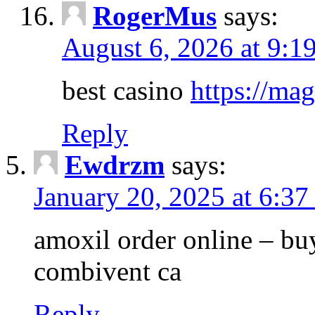
RogerMus
says:
August 6, 2026 at 9:1
best casino
https://ma
Reply
Ewdrzm
says:
January 20, 2025 at 6:3
amoxil order online – b
combivent ca
Reply