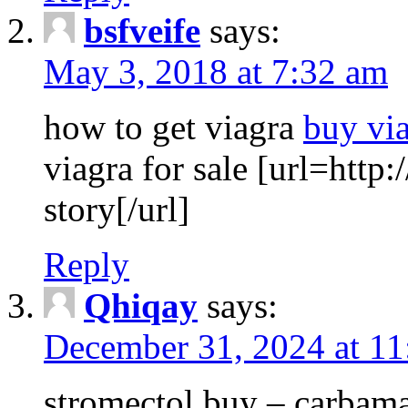
bsfveife
says:
May 3, 2018 at 7:32 am
how to get viagra
buy via
viagra for sale [url=http
story[/url]
Reply
Qhiqay
says:
December 31, 2024 at 1
stromectol buy – carbam