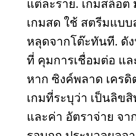
แต่ละราย. เกมสล็อต ม
เกมสด ใช้ สตรีมแบบส
หลุดจากโต๊ะทันที. ดัง
ที่ คุมการเชื่อมต่อ แ
หาก ซิงค์พลาด เครดิต
เกมที่ระบุว่า เป็นลิข
และค่า อัตราจ่าย จา
รอบถูก ประมวลผลจากเซ