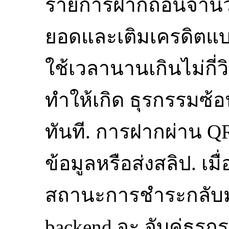
รายการฝากถอนจำนวนม
ยอดและเติมเครดิตแบบ
ใช้เวลานานเกินไม่กี่ว
ทำให้เกิด ธุรกรรมซ้อน
ทันที. การฝากผ่าน QR
ข้อมูลหรือส่งสลิป. เม
สถานะการชำระกลับมา
backend จะ จับคู่ธุรก