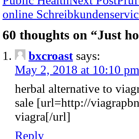
Public Health
Next Post
Prüf
online Schreibkundenservic
60 thoughts on “Just h
bxcroast
says:
May 2, 2018 at 10:10 p
herbal alternative to via
sale [url=http://viagrap
viagra[/url]
Reply