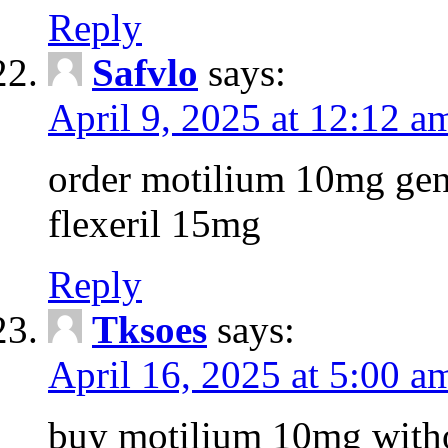
Reply
Safvlo
says:
April 9, 2025 at 12:12 a
order motilium 10mg gen
flexeril 15mg
Reply
Tksoes
says:
April 16, 2025 at 5:00 a
buy motilium 10mg withou