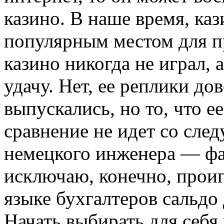
казино. В наше время, ка
популярным местом для п
казино никогда не играл, 
удачу. Нет, ее реплики до
выпускались, но то, что ее
сравнение не идет со сл
немецкого инженера — фа
исключаю, конечно, проиг
языке бухгалтеров сальдо
Начать выбирать для себя