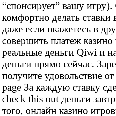
“спонсирует” вашу игру).
комфортно делать ставки 
даже если окажетесь в др
совершить платеж казино 
реальные деньги Qiwi и н
деньги прямо сейчас. Зар
получите удовольствие от 
page За каждую ставку сд
check this out деньги завт
того, онлайн казино игров