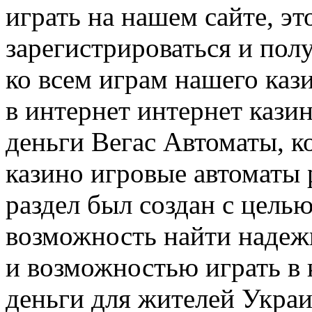
играть на нашем сайте, эт
зарегистрироваться и пол
ко всем играм нашего каз
в интернет интернет кази
деньги Вегас Автоматы, к
казино игровые автоматы
раздел был создан с цел
возможность найти надеж
и возможностью играть в 
деньги для жителей Укра