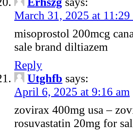
Erhszg
says:
March 31, 2025 at 11:29
misoprostol 200mcg cana
sale brand diltiazem
Reply
Utghfb
says:
April 6, 2025 at 9:16 am
zovirax 400mg usa – zov
rosuvastatin 20mg for sal