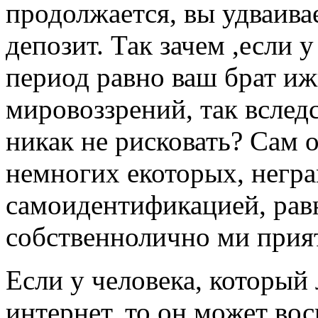
продолжается, вы удваива
депозит. Так зачем ,если 
период равно ваш брат и
мировоззрений, так вслед
никак не рисковать? Сам о
немногих екоторых, негр
самоидентификацией, рав
собственнолично ми прия
Если у человека, который
интернет, то он может во