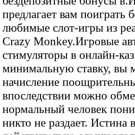
бездепозитные бонусы в.И
предлагает вам поиграть б
любимые слот-игры из ре
Crazy Monkey.Игровые а
стимуляторы в онлайн-каз
минимальную ставку, вы м
начисление поощрительны
впоследствии можно обме
нормальный человек поним
никто не раздает. Истина в