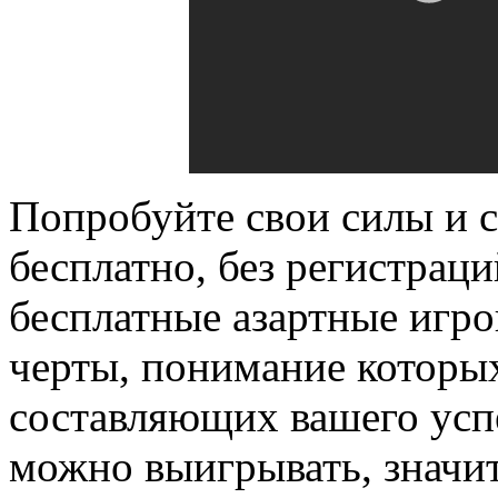
Попробуйте свои силы и с
бесплатно, без регистрац
бесплатные азартные игр
черты, понимание которых
составляющих вашего успе
можно выигрывать, значит