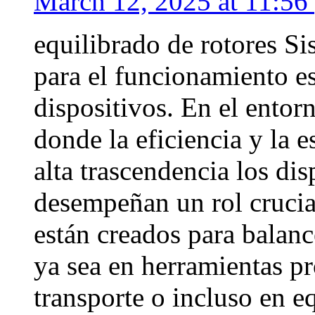
March 12, 2025 at 11:56
equilibrado de rotores Si
para el funcionamiento es
dispositivos. En el entor
donde la eficiencia y la e
alta trascendencia los di
desempeñan un rol crucial
están creados para balanc
ya sea en herramientas p
transporte o incluso en e