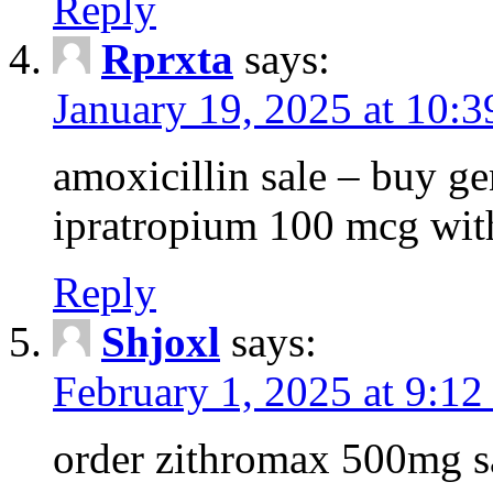
Reply
Rprxta
says:
January 19, 2025 at 10:
amoxicillin sale – buy ge
ipratropium 100 mcg with
Reply
Shjoxl
says:
February 1, 2025 at 9:1
order zithromax 500mg s