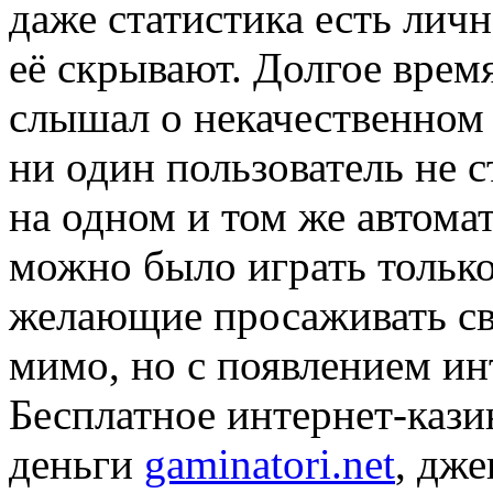
даже статистика есть личн
её скрывают. Долгое время
слышал о некачественном 
ни один пользователь не с
на одном и том же автома
можно было играть только
желающие просаживать св
мимо, но с появлением ин
Бесплатное интернет-кази
деньги
gaminatori.net
, дж