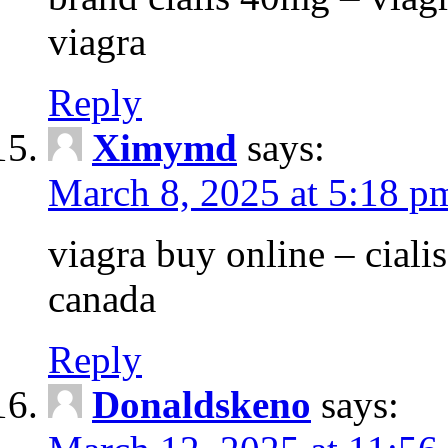
viagra
Reply
Ximymd
says:
March 8, 2025 at 5:18 p
viagra buy online – ciali
canada
Reply
Donaldskeno
says: